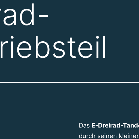
rad-
iebsteil
Das
E-Dreirad-Tan
durch seinen klein